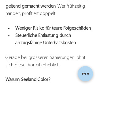
geltend gemacht werden
. Wer frühzeitig 
handelt, profitiert doppelt:
Weniger Risiko für teure Folgeschäden
Steuerliche Entlastung durch 
abzugsfähige Unterhaltskosten
Gerade bei grösseren Sanierungen lohnt 
sich dieser Vorteil erheblich.
Warum Seeland Color?
Als regionales Maler- und Gipsergeschäft 
verbinden wir 
handwerkliche Qualität
, 
moderne Materialien
 und 
persönliche 
Beratung
. Wir begleiten Sie von der Analyse 
bis zur fertigen Fassade – sauber, 
zuverlässig und nachhaltig.