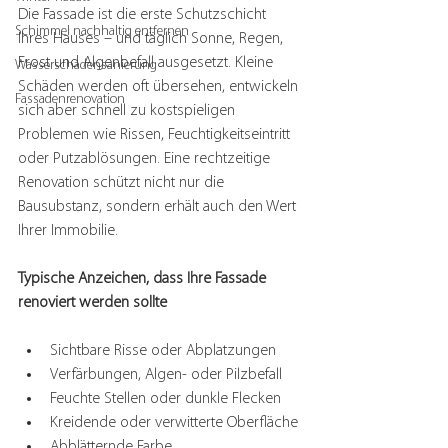
Die Fassade ist die erste Schutzschicht 
Schimmel nachhaltig entfernen
Ihres Hauses – und täglich Sonne, Regen, 
Frost und Algenbefall ausgesetzt. Kleine 
Wasserschadensanierung
Schäden werden oft übersehen, entwickeln 
Fassadenrenovation
sich aber schnell zu kostspieligen 
Problemen wie Rissen, Feuchtigkeitseintritt 
oder Putzablösungen. Eine rechtzeitige 
Renovation schützt nicht nur die 
Bausubstanz, sondern erhält auch den Wert 
Ihrer Immobilie.
Typische Anzeichen, dass Ihre Fassade 
renoviert werden sollte
Sichtbare Risse oder Abplatzungen
Verfärbungen, Algen- oder Pilzbefall
Feuchte Stellen oder dunkle Flecken
Kreidende oder verwitterte Oberfläche
Abblätternde Farbe