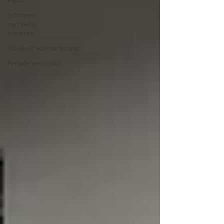
Rabatt
Schimmel
nachhaltig
entfernen
Wasserschadensanierung
Fassadenrenovation