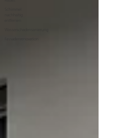
Rabatt
Schimmel
nachhaltig
entfernen
Wasserschadensanierung
Fassadenrenovation