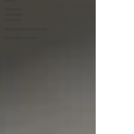
Rabatt
Schimmel
nachhaltig
entfernen
Wasserschadensanierung
Fassadenrenovation