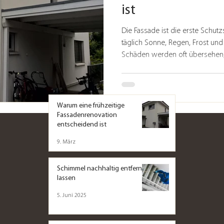
ist
Die Fassade ist die erste Schut
täglich Sonne, Regen, Frost und 
Schäden werden oft übersehen, 
kostspieligen Problemen wie Riss
Putzablösungen. Eine rechtzeiti
die Bausubstanz, sondern erhält
Typische Anzeichen, dass Ihre F
Warum eine frühzeitige
Sichtbare Risse oder Abplatzu
Fassadenrenovation
entscheidend ist
9. März
Schimmel nachhaltig entfernen
lassen
5. Juni 2025