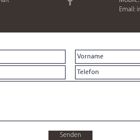
häft
Mobile
Email:
i
Senden