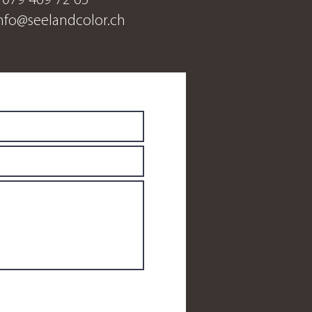
:
079 469 72 65
nfo@seelandcolor.ch