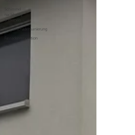
Rabatt
Schimmel
nachhaltig
entfernen
Wasserschadensanierung
Fassadenrenovation