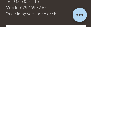
Tel:
032 530 31 16
Mobile:
079 469 72 65
Email:
info@seelandcolor.ch