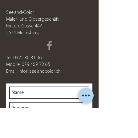
Seeland-Color
Maler- und Gipsergeschäft
Hintere Gasse 44A
2554 Meinisberg
Tel:
032 530 31 16
Mobile:
079 469 72 65
Email:
info@seelandcolor.ch