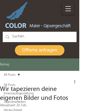
Maler - Gipsergeschäft
Offerte anfragen
Beitrag
All Posts
All Posts
Wir tapezieren deine
Innenraumgestaltung
eigenen Bilder und Fotos
Tapezierarbeiten
Aktualisiert:
20. Feb.
Winter-Rabatt