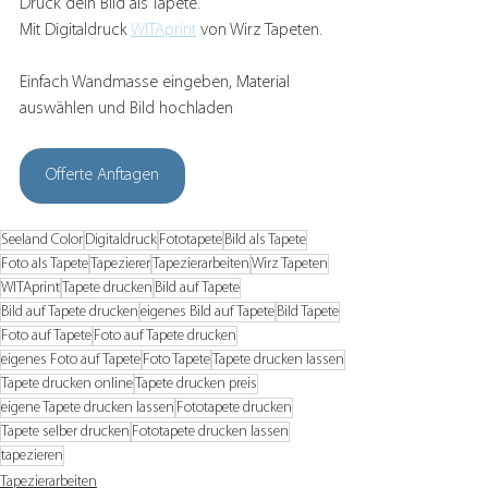
Druck dein Bild als Tapete. 
Mit Digitaldruck 
WITAprint
 von Wirz Tapeten.
Einfach Wandmasse eingeben, Material 
auswählen und Bild hochladen
Offerte Anftagen
Seeland Color
Digitaldruck
Fototapete
Bild als Tapete
Foto als Tapete
Tapezierer
Tapezierarbeiten
Wirz Tapeten
WITAprint
Tapete drucken
Bild auf Tapete
Bild auf Tapete drucken
eigenes Bild auf Tapete
Bild Tapete
Foto auf Tapete
Foto auf Tapete drucken
eigenes Foto auf Tapete
Foto Tapete
Tapete drucken lassen
Tapete drucken online
Tapete drucken preis
eigene Tapete drucken lassen
Fototapete drucken
Tapete selber drucken
Fototapete drucken lassen
tapezieren
Tapezierarbeiten