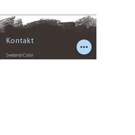
Kontakt
Seeland-Color
Maler- und Gipsergeschäft
Hintere Gasse 44A
2554 Meinisberg
Winter-Rabatt bis 10% auf
sämtliche Innenarbeiten wie Maler-,
Gipser-, und Tapezierarbeiten
Tel:
032 530 31 16
Mobile:
079 469 72 65
Email:
info@seelandcolor.ch