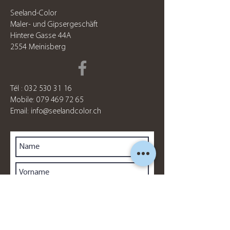
Seeland-Color
Maler- und Gipsergeschäft
Hintere Gasse 44A
2554 Meinisberg
Tél :
032 530 31 16
Mobile:
079 469 72 65
Email:
info@seelandcolor.ch